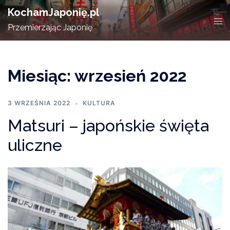
Skip
KochamJaponię.pl
to
Tog
Przemierzając Japonię
content
men
Miesiąc:
wrzesień 2022
3 WRZEŚNIA 2022
KULTURA
Matsuri – japońskie święta
uliczne