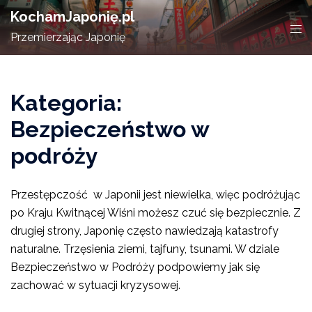
Skip
KochamJaponię.pl
to
Tog
Przemierzając Japonię
content
men
Kategoria:
Bezpieczeństwo w
podróży
Przestępczość w Japonii jest niewielka, więc podróżując
po Kraju Kwitnącej Wiśni możesz czuć się bezpiecznie. Z
drugiej strony, Japonię często nawiedzają katastrofy
naturalne. Trzęsienia ziemi, tajfuny, tsunami. W dziale
Bezpieczeństwo w Podróży podpowiemy jak się
zachować w sytuacji kryzysowej.