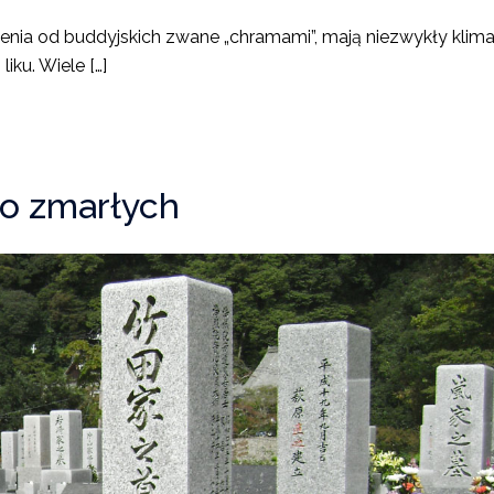
ienia od buddyjskich zwane „chramami”, mają niezwykły klimat
iku. Wiele […]
to zmarłych