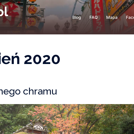
pl
Blog
FAQ
Mapa
Fac
ień 2020
znego chramu