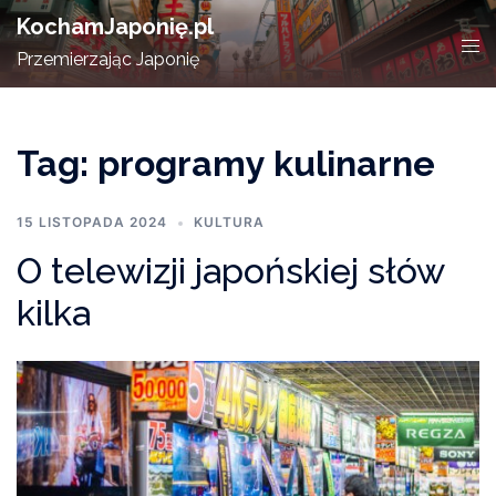
Skip
KochamJaponię.pl
to
Tog
Przemierzając Japonię
content
men
Tag:
programy kulinarne
15 LISTOPADA 2024
KULTURA
O telewizji japońskiej słów
kilka