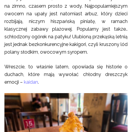
na zimno, czasem prosto z wody. Najpopularniejszym
owocem na upały jest natomiast arbuz, który dzieci
rozbijają, niczym hiszpańską piniatę, w ramach
klasycznej zabawy plażowej. Popularny jest także..
schłodzony ogórek na patyku! Ulubioną przekąską letnią
jest jednak bezkonkurencyjne kakigori, czyli kruszony lód
polany słodkim, owocowym syropem.
Wreszcie, to właśnie latem, opowiada się historie o
duchach, które mają wywołać chłodny dreszczyk
emocji –
kaidan
.