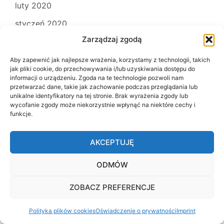
luty 2020
styczeń 2020
Zarządzaj zgodą
grudzień 2019
listopad 2019
Aby zapewnić jak najlepsze wrażenia, korzystamy z technologii, takich
jak pliki cookie, do przechowywania i/lub uzyskiwania dostępu do
październik 2019
informacji o urządzeniu. Zgoda na te technologie pozwoli nam
przetwarzać dane, takie jak zachowanie podczas przeglądania lub
wrzesień 2019
unikalne identyfikatory na tej stronie. Brak wyrażenia zgody lub
wycofanie zgody może niekorzystnie wpłynąć na niektóre cechy i
sierpień 2019
funkcje.
lipiec 2019
AKCEPTUJĘ
czerwiec 2019
ODMÓW
maj 2019
kwiecień 2019
ZOBACZ PREFERENCJE
marzec 2019
Polityka plików cookies
Oświadczenie o prywatności
Imprint
luty 2019