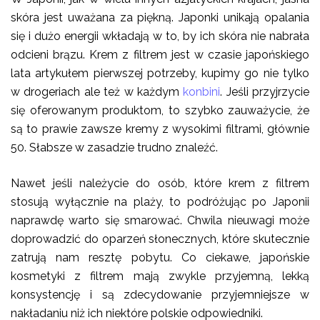
skóra jest uważana za piękną. Japonki unikają opalania
się i dużo energii wkładają w to, by ich skóra nie nabrała
odcieni brązu. Krem z filtrem jest w czasie japońskiego
lata artykułem pierwszej potrzeby, kupimy go nie tylko
w drogeriach ale też w każdym
konbini
. Jeśli przyjrzycie
się oferowanym produktom, to szybko zauważycie, że
są to prawie zawsze kremy z wysokimi filtrami, głównie
50. Słabsze w zasadzie trudno znaleźć.
Nawet jeśli należycie do osób, które krem z filtrem
stosują wyłącznie na plaży, to podróżując po Japonii
naprawdę warto się smarować. Chwila nieuwagi może
doprowadzić do oparzeń słonecznych, które skutecznie
zatrują nam resztę pobytu. Co ciekawe, japońskie
kosmetyki z filtrem mają zwykle przyjemną, lekką
konsystencję i są zdecydowanie przyjemniejsze w
nakładaniu niż ich niektóre polskie odpowiedniki.