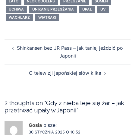
LATO
NECK COOLERS
PRZEGŻANIE
SOMEN
UCHIWA
UNIKANIE PRZEGŻANIA
UPAŁ
UV
WACHLARZ
WIATRAKI
Post
Shinkansen bez JR Pass – jak taniej jeździć po
navigation
Japonii
O telewizji japońskiej słów kilka
2 thoughts on “
Gdy z nieba leje się żar – jak
przetrwać upały w Japonii
”
Gosia
pisze:
30 STYCZNIA 2025 O 10:52