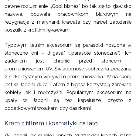
pewne rozluźnienie. „Cool biznes”, bo tak się to zjawisko
nazywa, pozwala pracownikom biurowym na
rezygnację z marynarki, krawata czy nawet założenie
koszulki z krótkimi rękawkami.
Typowym letnim akcesorium są parasolki noszone w
słoneczne dni – „higasa” („parasole słoneczne”). Ich
zadaniem jest chronić przed słońcem i
promieniowaniem UV. Świadomość społeczna związana
z niekorzystnym wpływem promieniowania UV na skórę
jest w Japonii duża. Latem z higasa korzystają zarówno
kobiety jak i mężczyźni. Popularnym akcesorium na
upały w Japonii są też kapelusze, często z
dodatkowymi woalkami czy daszkami.
Krem z filtrem i kosmetyki na lato
W Japonii, jak w wielu innych azjatyckich krajach, jasna