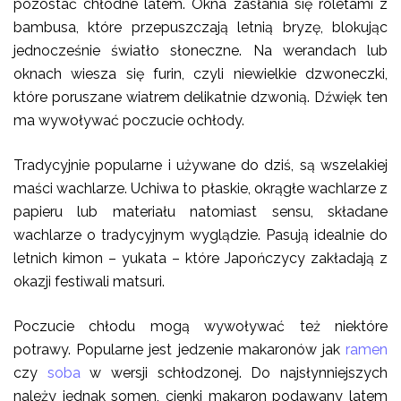
pozostać chłodne latem. Okna zasłania się roletami z
bambusa, które przepuszczają letnią bryzę, blokując
jednocześnie światło słoneczne. Na werandach lub
oknach wiesza się furin, czyli niewielkie dzwoneczki,
które poruszane wiatrem delikatnie dzwonią. Dźwięk ten
ma wywoływać poczucie ochłody.
Tradycyjnie popularne i używane do dziś, są wszelakiej
maści wachlarze. Uchiwa to płaskie, okrągłe wachlarze z
papieru lub materiału natomiast sensu, składane
wachlarze o tradycyjnym wyglądzie. Pasują idealnie do
letnich kimon – yukata – które Japończycy zakładają z
okazji festiwali matsuri.
Poczucie chłodu mogą wywoływać też niektóre
potrawy. Popularne jest jedzenie makaronów jak
ramen
czy
soba
w wersji schłodzonej. Do najsłynniejszych
należy jednak somen, cienki makaron podawany latem