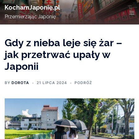
Skip
KochamJaponię.pl
to
Tog
Przemierzając Japonię
content
men
Gdy z nieba leje się żar –
jak przetrwać upały w
Japonii
BY
DOROTA
21 LIPCA 2024
PODRÓŻ