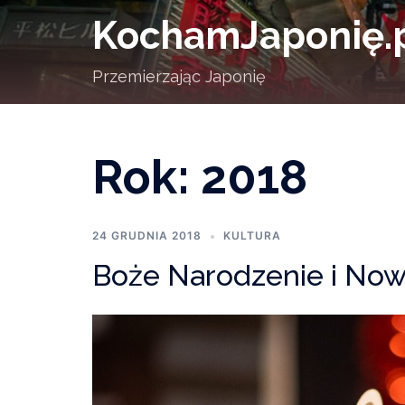
Skip
KochamJaponię.
to
content
Przemierzając Japonię
Rok:
2018
24 GRUDNIA 2018
KULTURA
Boże Narodzenie i Now