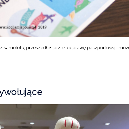
łeś z samolotu, przeszedłeś przez odprawę paszportową i moż
zywołujące