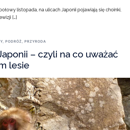
łowy listopada, na ulicach Japonii pojawiają się choinki,
wizji […]
ŻY
,
PODRÓŻ
,
PRZYRODA
Japonii – czyli na co uważać
m lesie