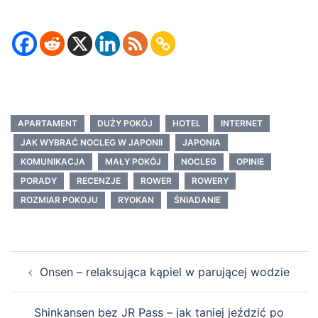
APARTAMENT
DUŻY POKÓJ
HOTEL
INTERNET
JAK WYBRAĆ NOCLEG W JAPONII
JAPONIA
KOMUNIKACJA
MAŁY POKÓJ
NOCLEG
OPINIE
PORADY
RECENZJE
ROWER
ROWERY
ROZMIAR POKOJU
RYOKAN
ŚNIADANIE
Post
Onsen – relaksująca kąpiel w parującej wodzie
navigation
Shinkansen bez JR Pass – jak taniej jeździć po