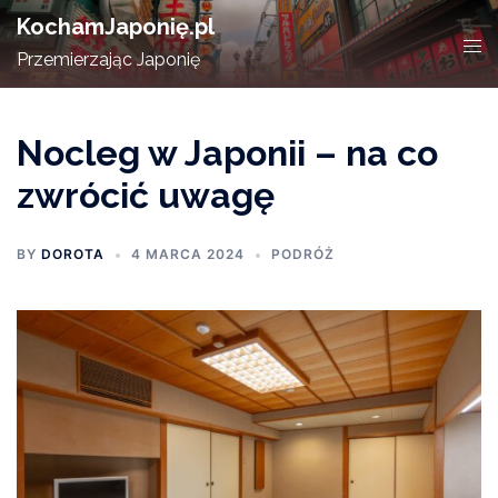
Skip
KochamJaponię.pl
to
Tog
Przemierzając Japonię
content
men
Nocleg w Japonii – na co
zwrócić uwagę
BY
DOROTA
4 MARCA 2024
PODRÓŻ