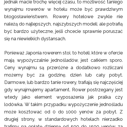
jednak macie trochę więcej czasu, to możliwość taniego
wynajmu rowerów w hotelu może być prawdziwym
błogosławieństwem. Rowery hotelowe zwykle nie
należą do najlepszych, najszybszych modeli, ale potrafią
być bardzo użyteczne, jeśli chcecie sprawnie poruszać
się na niewielkich dystansach.
Ponieważ Japonia rowerem stoi, to hoteli, które w ofercie
mają wypożyczalnie jednośladów, jest całkiem sporo.
Ceny wynajmu są przeróżne a dodatkowo rozliczani
możemy być za godzinę, dzień lub cały pobyt.
Darmowe, lub bardzo tanie rowery, trafiają się najczęściej
gdy wynajmujemy apartament. Rower postrzegany jest
wtedy jako element wyposażenia jak pralka czy
lodówka. W takim przypadku wypożyczenie jednośladu
może kosztować od 0 do 1000 yenów za pobyt. Z
drugiej strony, w standardowych hotelach nierzadko
trafimy na opłatę dzienną od 500 do 1500 yenów za