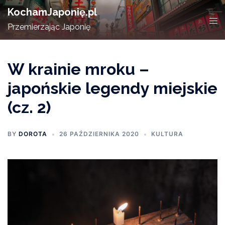
Skip
KochamJaponię.pl
to
Tog
Przemierzając Japonię
content
men
W krainie mroku –
japońskie legendy miejskie
(cz. 2)
BY
DOROTA
26 PAŹDZIERNIKA 2020
KULTURA