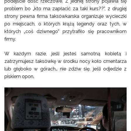
podejście dość rzeczowe. Z jednej strony pojawia się
problem bo „kto ma zapłacić za taki kurs??”, z drugiej
strony pewna firma taksówkarska organizuje wycieczki
po miejscach, o których krążą legendy oraz tych, w
których „coś dziwnego” przytrafiło się pracownikom
firmy.
W każdym razie, jeśli jesteś samotną kobietą i
zatrzymujesz taksówkę w środku nocy koło cmentarza
lub głęboko w górach… nie zdziw się, jeśli odjedzie z
piskiem opon.