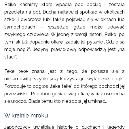
Reiko Kashimy, która wpadła pod pociąg i została
przecięta na pół. Ducha najłatwiej spotkać w okolicach
szkół i dworców, lubi także pojawiać się w oknach lub
samochodach – wszędzie gdzie może udawać
zwykłego człowieka. W jednej z wersji historii, Reiko, po
tym jak już dopadnie ofiarę, zadaje jej pytanie „Gdzie są
moje nogi?”. Jedyną prawidłową odpowiedzią jest „na
stacji”.
Teke teke znana jest z tego, że porusza się z
niesamowitą szybkością korzystając wyłącznie z rąk.
Powoduje to odgłos „teke teke”, od którego pochodzi jej
przezwisko. Podobno goniąc swą ofiarę wciąż uśmiecha
się uroczo. Biada temu kto nie zdoła jej umknąć…
W krainie mroku
Japończycy uwielbiają historie o duchach i legendy