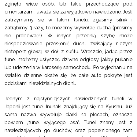
zginęło wiele osób, lub takie przechodzące pod
cmentarzami, uważa się za wyjątkowo nawiedzone. Jeśli
zatrzymamy się w takim tunelu, zgasimy silnik i
zatrąbimy 3 razy, to możemy wywołać ducha (prosimy
nie próbować!). W innych przednią szybę może
niespodziewanie przesłonić duch… zwisający niczym
nietoperz głową w dół z sufitu. Wreszcie, jadąc przez
tunel możemy usłyszeć dziwne odgłosy, jakby pukanie
lub uderzenia w karoserię samochodu. Po wyjechaniu na
światło dzienne okaże się, że całe auto pokryte jest
odciskami niewidzialnych dłoni…
Jednym z najsłynniejszych nawiedzonych tuneli w
Japonii jest tunel Inunaki znajdujący się na Kyushu. Już
sama nazwa wywołuje ciarki na plecach, oznacza
bowiem „tunel wyjącego psa”. Tunel znany jest z
nawiedzających go duchów, oraz popełnionego tam