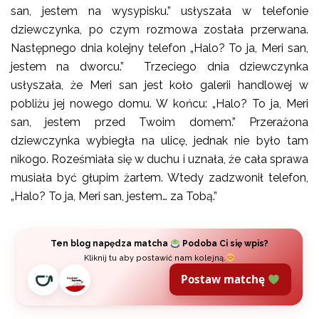
san, jestem na wysypisku.” usłyszała w telefonie
dziewczynka, po czym rozmowa została przerwana.
Następnego dnia kolejny telefon „Halo? To ja, Meri san,
jestem na dworcu.” Trzeciego dnia dziewczynka
usłyszała, że Meri san jest koło galerii handlowej w
pobliżu jej nowego domu. W końcu: „Halo? To ja, Meri
san, jestem przed Twoim domem.” Przerażona
dziewczynka wybiegła na ulicę, jednak nie było tam
nikogo. Roześmiała się w duchu i uznała, że cała sprawa
musiała być głupim żartem. Wtedy zadzwonił telefon,
„Halo? To ja, Meri san, jestem… za Tobą.”
Ten blog napędza matcha
Podoba Ci się wpis?
Kliknij tu aby postawić nam kolejną.
Postaw matchę