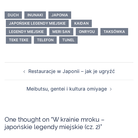
DUCH
INUNAKI
JAPONIA
JAPOŃSKIE LEGENDY MIEJSKIE
KAIDAN
LEGENDY MIEJSKIE
MERI SAN
ONRYOU
TAKSÓWKA
TEKE TEKE
TELEFON
TUNEL
Post
Restauracje w Japonii – jak je ugryźć
navigation
Meibutsu, gentei i kultura omiyage
One thought on “
W krainie mroku –
japońskie legendy miejskie (cz. 2)
”