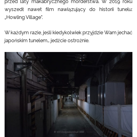
przed laty makabrycznego morderstwa. W 2019 roku
wyszedł nawet film nawiązujący do historii tunelu:
„Howling Village”.
W każdym razie, jeśli kiedykolwiek przyjdzie Wam jechać
japońskim tunelem… jedźcie ostrożnie.