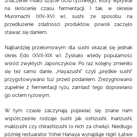
znaczenie miało użycie octu ryżowego, który wpływał
na skrócenie czasu fermentacji. I tak, w okresie
Muromachi (XIV-XVI w), sushi, ze sposobu na
przedłużenie zdatności produktów, powoli zaczęło
stawać się daniem.
Najbardziej przełomowym dla sushi okazał się jednak
okres Edo (XVII-XIX w). Zyskało wtedy popularność
wśród zwykłych Japończyków. Po raz kolejny zmieniło
się też samo danie. „Hayazushi” czyli „prędkie sushi”
przygotowywano tuż przed podaniem. Zrezygnowano
zupełnie z fermentacji ryżu, zamiast tego doprawiano
go octem ryżowym.
W tym czasie zaczynają pojawiać się znane nam
współcześnie rodzaje sushi jak oshizushi, inarizushi,
makizushi czy chirashizushi (o nich za chwilę). Niedługo
później restuarator Yohei Hanaya wynajduje nigiri. Łatwe