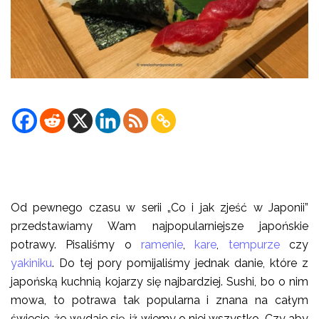
Od pewnego czasu w serii „Co i jak zjeść w Japonii”
przedstawiamy Wam najpopularniejsze japońskie
potrawy. Pisaliśmy o
ramenie
,
kare
,
tempurze
czy
yakiniku
. Do tej pory pomijaliśmy jednak danie, które z
japońską kuchnią kojarzy się najbardziej. Sushi, bo o nim
mowa, to potrawa tak popularna i znana na całym
świecie, że wydaje się, iż wiemy o niej wszystko. Czy aby