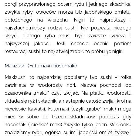
porcji przyprawionego octem ryżu i jednego składnika,
zwykle ryby, owoców morza lub japońskiego omletu,
położonego na wierzchu. Nigiri to najprostszy i
najszlachetniejszy rodzaj sushi. Nie pozwala niczego
ukryć, dlatego ryba musi być zawsze świeża i
najwyższej jakości. Jeśli chcecie ocenić poziom
restauracji sushi, to najłatwiej zrobić to próbując nigiri.
Makizushi (Futomaki i hosomaki)
Makizushi to najbardziej popularny typ sushi – rolka
zawinięta w wodorosty nori. Nazwa pochodzi od
czasownika „maku” czyli zwijać. Na płatku wodorostu
układa się ryż i składniki a następnie całość zwija i kroi na
niewielkie kawałki. Futomaki (czyli „grube” maki) mogą
mieć w sobie do trzech składników, podczas gdy
hosomaki („cienkie” maki) zwykle tylko jeden. W środku
znajdziemy rybę, ogórka, surimi, japoński omlet, tykwę i