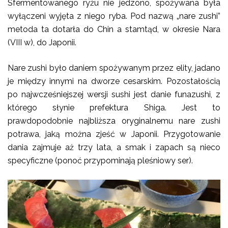
Sfermentowanego ryżu nie jedzono, spożywana była
wyłączeni wyjęta z niego ryba. Pod nazwą „nare zushi”
metoda ta dotarła do Chin a stamtąd, w okresie Nara
(VIII w), do Japonii.
Nare zushi było daniem spożywanym przez elity, jadano
je między innymi na dworze cesarskim. Pozostałością
po najwcześniejszej wersji sushi jest danie funazushi, z
którego słynie prefektura Shiga. Jest to
prawdopodobnie najbliższa oryginalnemu nare zushi
potrawa, jaką można zjeść w Japonii. Przygotowanie
dania zajmuje aż trzy lata, a smak i zapach są nieco
specyficzne (ponoć przypominają pleśniowy ser).