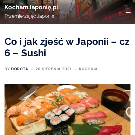
Skip
KochamJaponię.pl
to
Tog
Przemierzając Japonię
content
men
Co i jak zjeść w Japonii – cz
6 – Sushi
BY
DOROTA
20 SIERPNIA 2021
KUCHNIA